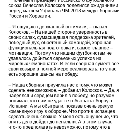
Почетный президент Российского футбольного
союза Вячеслав Колосков поделился ожиданиями
перед матчем ? финала ЧМ-2018 между сборными
России и Хорватии.
– Я ощущаю сдержанный оптимизм, – сказал
Колосков. – На нашей стороне уверенность в
своих силах, сумасшедшая поддержка зрителей,
победный дух, обретенный командой, хорошая
функциональная подготовка и, самое главное –
мотивация. Потому что нашим футболистам не
удавалось добиться серьезных успехов на
мировых чемпионатах. И если сборная сумеет все
свои козыри в полной мере реализовать, то у нас
есть хорошие шансы на победу.
– Наша сборная приучила нас к тому, что может
сделать невозможное, – добавил Колосков. – Да, я
надеялся и сердцем верил в победу, но разумом
понимал, что нам не удастся обыграть сборную
Испании. А мы обыграли, показав очень зрелую
командную игру в обороне. Что против испанцев
сделать очень сложно. У меня есть ощущение, что
опять дело дойдет до пенальти. А в этом случае
что-то предполагать невозможно, потому что в