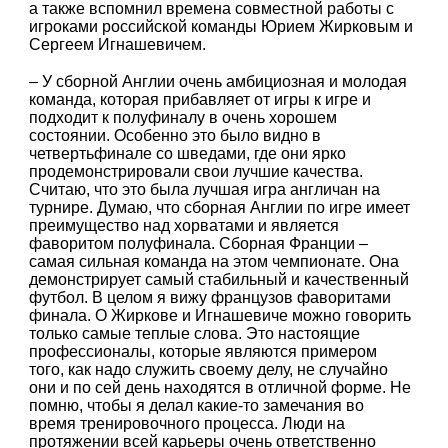
а также вспомнил времена совместной работы с
игроками российской команды Юрием Жирковым и
Сергеем Игнашевичем.
– У сборной Англии очень амбициозная и молодая
команда, которая прибавляет от игры к игре и
подходит к полуфиналу в очень хорошем
состоянии. Особенно это было видно в
четвертьфинале со шведами, где они ярко
продемонстрировали свои лучшие качества.
Считаю, что это была лучшая игра англичан на
турнире. Думаю, что сборная Англии по игре имеет
преимущество над хорватами и является
фаворитом полуфинала. Сборная Франции –
самая сильная команда на этом чемпионате. Она
демонстрирует самый стабильный и качественный
футбол. В целом я вижу французов фаворитами
финала. О Жиркове и Игнашевиче можно говорить
только самые теплые слова. Это настоящие
профессионалы, которые являются примером
того, как надо служить своему делу, не случайно
они и по сей день находятся в отличной форме. Не
помню, чтобы я делал какие-то замечания во
время тренировочного процесса. Люди на
протяжении всей карьеры очень ответственно