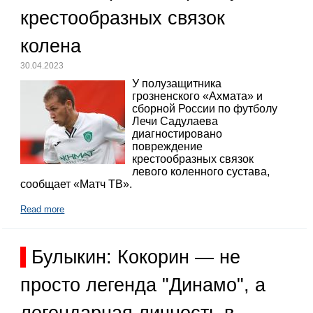
крестообразных связок
колена
30.04.2023
У полузащитника
грозненского «Ахмата» и
сборной России по футболу
Лечи Садулаева
диагностировано
повреждение
крестообразных связок
левого коленного сустава,
сообщает «Матч ТВ».
Read more
Булыкин: Кокорин — не
просто легенда "Динамо", а
легендарная личность в