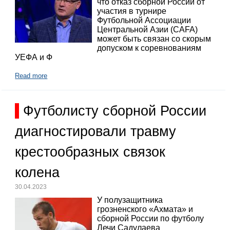
что отказ сборной России от
участия в турнире
Футбольной Ассоциации
Центральной Азии (CAFA)
может быть связан со скорым
допуском к соревнованиям
УЕФА и Ф
Read more
Футболисту сборной России
диагностировали травму
крестообразных связок
колена
30.04.2023
У полузащитника
грозненского «Ахмата» и
сборной России по футболу
Лечи Садулаева