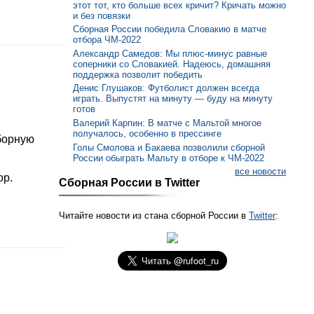
этот тот, кто больше всех кричит? Кричать можно
и без повязки
Сборная России победила Словакию в матче
отбора ЧМ-2022
Александр Самедов: Мы плюс-минус равные
соперники со Словакией. Надеюсь, домашняя
поддержка позволит победить
Денис Глушаков: Футболист должен всегда
играть. Выпустят на минуту — буду на минуту
готов
Валерий Карпин: В матче с Мальтой многое
получалось, особенно в прессинге
борную
Голы Смолова и Бакаева позволили сборной
России обыграть Мальту в отборе к ЧМ-2022
все новости
ор.
Сборная России в Twitter
Читайте новости из стана сборной России в
Twitter
: