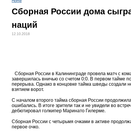
Home
Сборная России дома сыгр
наций
12.10.2018
Сборная России в Калининграде провела матч с кома
завершилась вничью со счетом 0:0. В первом тайме 
перерыва. Однако в концовке тайма шведы создали н
взятием ворот.
С началом второго тайма сборная России продолжила 
ошибались. В итоге зрители так и не увидели во встр
дебютировал голкипер Маринато Гилерме.
Сборная России с четырьмя очками в активе продолжа
первое очко.