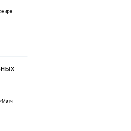
урнире
зных
 «Матч