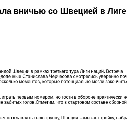
ала вничью со Швецией в Лиге
ндой Швеции в рамках третьего тура Лиги наций. Встреча
подопечные Станислава Черчесова смотрелись уверенно поч
есколько моментов, которые потенциально могли закончить
играть первым номером, но гости в обороне практически н
ече забитых голов.Отметим, что в стартовом составе сборно
ет возглавлять свою группу, Швеция замыкает тройку, набр