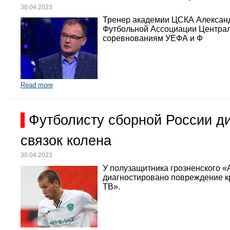
30.04.2023
Тренер академии ЦСКА Александр
Футбольной Ассоциации Централь
соревнованиям УЕФА и Ф
Read more
Футболисту сборной России д
связок колена
30.04.2023
У полузащитника грозненского «
диагностировано повреждение кр
ТВ».