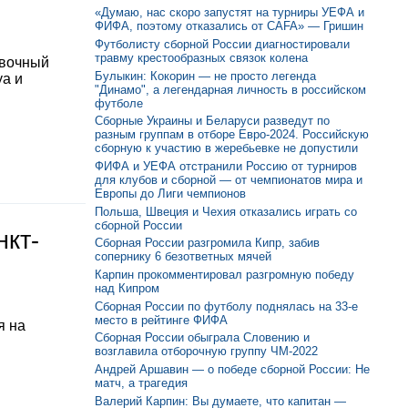
«Думаю, нас скоро запустят на турниры УЕФА и
ФИФА, поэтому отказались от CAFA» — Гришин
Футболисту сборной России диагностировали
травму крестообразных связок колена
овочный
Булыкин: Кокорин — не просто легенда
уа и
"Динамо", а легендарная личность в российском
футболе
Сборные Украины и Беларуси разведут по
разным группам в отборе Евро-2024. Российскую
сборную к участию в жеребьевке не допустили
ФИФА и УЕФА отстранили Россию от турниров
для клубов и сборной — от чемпионатов мира и
Европы до Лиги чемпионов
Польша, Швеция и Чехия отказались играть со
сборной России
нкт-
Сборная России разгромила Кипр, забив
сопернику 6 безответных мячей
Карпин прокомментировал разгромную победу
над Кипром
Сборная России по футболу поднялась на 33-е
место в рейтинге ФИФА
я на
Сборная России обыграла Словению и
возглавила отборочную группу ЧМ-2022
Андрей Аршавин — о победе сборной России: Не
матч, а трагедия
Валерий Карпин: Вы думаете, что капитан —