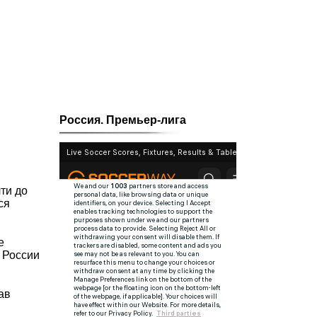
Россия. Премьер-лига
ти до
ся
е
й России
ав