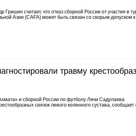
 Гришин считает, что отказ сборной России от участия в т
ной Азии (CAFA) может быть связан со скорым допуском к
иагностировали травму крестообра
Ахмата» и сборной России по футболу Лечи Садулаева
естообразных связок левого коленного сустава, сообщает