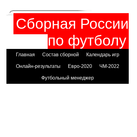
Сборная России
по футболу
Главная
Состав сборной
Календарь игр
Онлайн-результаты
Евро-2020
ЧМ-2022
Футбольный менеджер