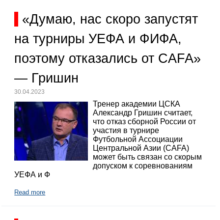
«Думаю, нас скоро запустят
на турниры УЕФА и ФИФА,
поэтому отказались от CAFA»
— Гришин
30.04.2023
Тренер академии ЦСКА
Александр Гришин считает,
что отказ сборной России от
участия в турнире
Футбольной Ассоциации
Центральной Азии (CAFA)
может быть связан со скорым
допуском к соревнованиям
УЕФА и Ф
Read more