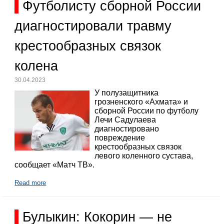
Футболисту сборной России
диагностировали травму
крестообразных связок
колена
30.04.2023
У полузащитника
грозненского «Ахмата» и
сборной России по футболу
Лечи Садулаева
диагностировано
повреждение
крестообразных связок
левого коленного сустава,
сообщает «Матч ТВ».
Read more
Булыкин: Кокорин — не