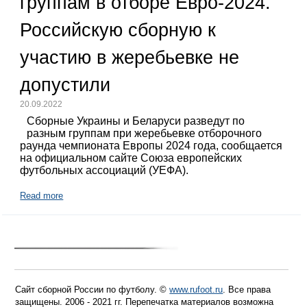
группам в отборе Евро-2024.
Российскую сборную к
участию в жеребьевке не
допустили
20.09.2022
Сборные Украины и Беларуси разведут по
разным группам при жеребьевке отборочного
раунда чемпионата Европы 2024 года, сообщается
на официальном сайте Союза европейских
футбольных ассоциаций (УЕФА).
Read more
Сайт сборной России по футболу. ©
www.rufoot.ru
. Все права
защищены. 2006 - 2021 гг. Перепечатка материалов возможна