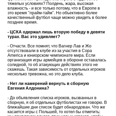
тяжелых условиях? Полдень, жара, высокая
влажность - и все только потому, что в Европе в
это время "прайм-тайм". Но объективно более
качественный футбол чаще можно увидеть в более
позднее время.
- ЦСКА одержал лишь вторую победу в девяти
турах. Вас это удивляет?
- Отчасти. Все помнят, что Вагнер Лав и Жо
отсутствовали в клубе из-за участия в Сора
America и юниорском чемпионате мира. Если
организация игры армейцев в обороне оставалась
солидной, то об атакующих действиях этого не
скажешь. Такая зависимость от отдельных игроков
несколько тревожна, но это дело клуба.
- Нет ли намерений вернуть в сборную
Евгения Алдонина?
- До объявления списка игроков, вызванных в
сборную, я об отдельных футболистах не говорю. В
ближайшие дни список будет обнародован. Что же
касается игры с Польшей, то хотел бы отметить: