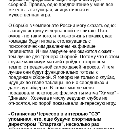
сборной. Правда, одно предпочтение у меня все
же есть - атакующая, инициативная и
мужественная игра.
О борьбе в чемпионате России могу сказать одно:
главную интригу исчерпанной не считаю. Пять
очков - не так много, и только жизнь покажет, как
команды будут играть, столкнувшись с
психологическим давлением на финише
первенства. И чем закрученнее окажется сюжет -
тем лучше для тренера сборной. Потому что в этом
случае максимум матчей пройдет в хорошем
темпе, с предельной самоотдачей игроков. И тем
лучше они будут функционально готовы к
поединкам сборной. Я говорю не только о клубах,
идущих во главе таблицы, но и о середняках и
даже аутсайдерах. В этом смысле меня
порадовали некоторые фрагменты матча "Химки" -
"Динамо". Хозяева к числу ведущих клубов не
относятся, но порой показывали интересную игру.
- Станислав Черчесов в интервью "СЭ"
упоминал, что, еще будучи спортивным
директором "Спартака", несколько раз