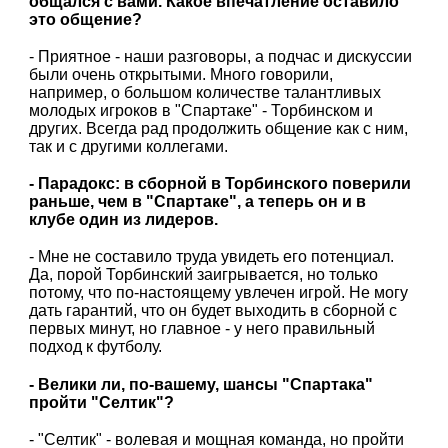
общался с вами. Какое впечатление оставило
это общение?
- Приятное - наши разговоры, а подчас и дискуссии
были очень открытыми. Много говорили,
например, о большом количестве талантливых
молодых игроков в "Спартаке" - Торбинском и
других. Всегда рад продолжить общение как с ним,
так и с другими коллегами.
- Парадокс: в сборной в Торбинского поверили
раньше, чем в "Спартаке", а теперь он и в
клубе один из лидеров.
- Мне не составило труда увидеть его потенциал.
Да, порой Торбинский заигрывается, но только
потому, что по-настоящему увлечен игрой. Не могу
дать гарантий, что он будет выходить в сборной с
первых минут, но главное - у него правильный
подход к футболу.
- Велики ли, по-вашему, шансы "Спартака"
пройти "Селтик"?
- "Селтик" - волевая и мощная команда, но пройти