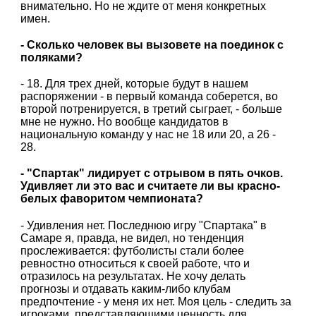
внимательно. Но не ждите от меня конкретных
имен.
- Сколько человек вы вызовете на поединок с
поляками?
- 18. Для трех дней, которые будут в нашем
распоряжении - в первый команда соберется, во
второй потренируется, в третий сыграет, - больше
мне не нужно. Но вообще кандидатов в
национальную команду у нас не 18 или 20, а 26 -
28.
- "Спартак" лидирует с отрывом в пять очков.
Удивляет ли это вас и считаете ли вы красно-
белых фаворитом чемпионата?
- Удивления нет. Последнюю игру "Спартака" в
Самаре я, правда, не видел, но тенденция
прослеживается: футболисты стали более
ревностно относиться к своей работе, что и
отразилось на результатах. Не хочу делать
прогнозы и отдавать каким-либо клубам
предпочтение - у меня их нет. Моя цель - следить за
игроками, представляющими ценность для