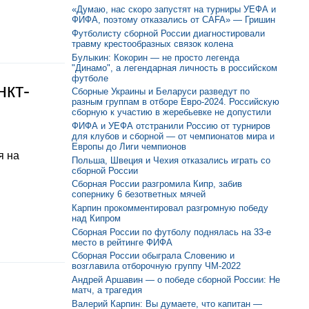
«Думаю, нас скоро запустят на турниры УЕФА и
ФИФА, поэтому отказались от CAFA» — Гришин
Футболисту сборной России диагностировали
травму крестообразных связок колена
Булыкин: Кокорин — не просто легенда
"Динамо", а легендарная личность в российском
футболе
нкт-
Сборные Украины и Беларуси разведут по
разным группам в отборе Евро-2024. Российскую
сборную к участию в жеребьевке не допустили
ФИФА и УЕФА отстранили Россию от турниров
для клубов и сборной — от чемпионатов мира и
Европы до Лиги чемпионов
я на
Польша, Швеция и Чехия отказались играть со
сборной России
Сборная России разгромила Кипр, забив
сопернику 6 безответных мячей
Карпин прокомментировал разгромную победу
над Кипром
Сборная России по футболу поднялась на 33-е
место в рейтинге ФИФА
Сборная России обыграла Словению и
возглавила отборочную группу ЧМ-2022
Андрей Аршавин — о победе сборной России: Не
матч, а трагедия
Валерий Карпин: Вы думаете, что капитан —