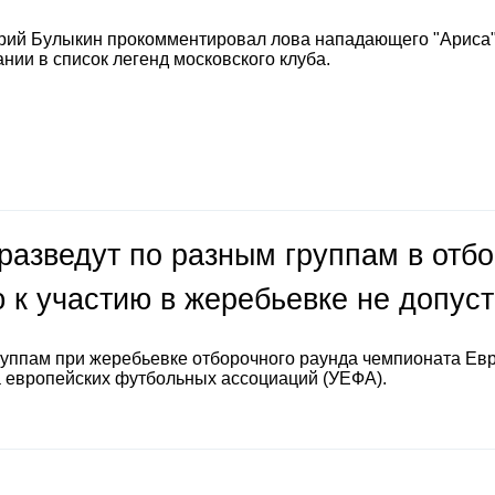
рий Булыкин прокомментировал лова нападающего "Ариса
нии в список легенд московского клуба.
разведут по разным группам в отб
 к участию в жеребьевке не допус
руппам при жеребьевке отборочного раунда чемпионата Ев
а европейских футбольных ассоциаций (УЕФА).