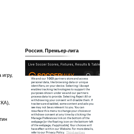
Россия. Премьер-лига
 игру,
КА),
тин