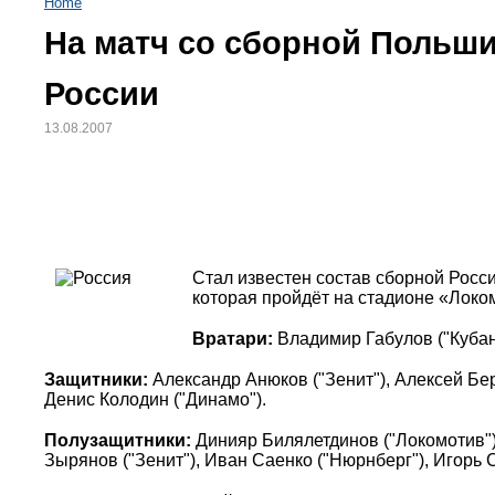
Home
На матч со сборной Польши
России
13.08.2007
Стал известен состав сборной Росси
которая пройдёт на стадионе «Локо
Вратари:
Владимир Габулов ("Кубан
Защитники:
Александр Анюков ("Зенит"), Алексей Бе
Денис Колодин ("Динамо").
Полузащитники:
Динияр Билялетдинов ("Локомотив")
Зырянов ("Зенит"), Иван Саенко ("Нюрнберг"), Игорь 