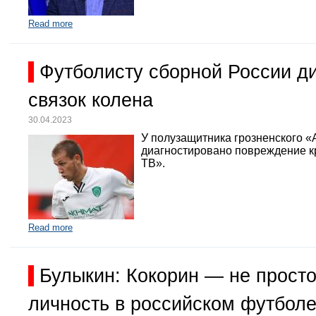
Read more
Футболисту сборной России д
связок колена
30.04.2023
У полузащитника грозненского «
диагностировано повреждение кр
ТВ».
Read more
Булыкин: Кокорин — не просто
личность в российском футбол