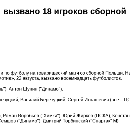
 вызвано 18 игроков сборной
и по футболу на товарищеский матч со сборной Польши. На
мотив», 22 августа, вызвано восемнадцать футболистов.
ь"), Антон Шунин ("Динамо").
резуцкий, Василий Березуцкий, Сергей Игнашевич (все – ЦС
, Роман Воробьёв ("Химки"), Юрий Жирков (ЦСКА), Констан
Семшов ("Динамо"), Дмитрий Торбинский ("Спартак" М).