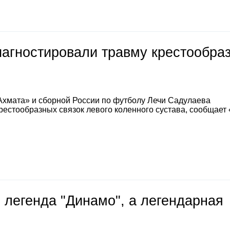
иагностировали травму крестообра
Ахмата» и сборной России по футболу Лечи Садулаева
естообразных связок левого коленного сустава, сообщает
 легенда "Динамо", а легендарная
е