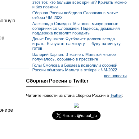
этот тот, кто больше всех кричит? Кричать можно
и без повязки
Сборная России победила Словакию в матче
отбора ЧМ-2022
борную
Александр Самедов: Мы плюс-минус равные
соперники со Словакией. Надеюсь, домашняя
поддержка позволит победить
ор.
Денис Глушаков: Футболист должен всегда
играть. Выпустят на минуту — буду на минуту
готов
Валерий Карпин: В матче с Мальтой многое
получалось, особенно в прессинге
Голы Смолова и Бакаева позволили сборной
России обыграть Мальту в отборе к ЧМ-2022
все новости
Сборная России в Twitter
Читайте новости из стана сборной России в
Twitter
:
урнире