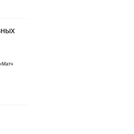
зных
 «Матч