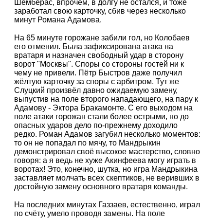
Шемберас, впрочем, в долгу не остался, и тоже
заработал свою карточку, сбив через несколько
минут Романа Адамова.
На 65 минуте горожане забили гол, но Колобаев
его отменил. Была зафиксирована атака на
вратаря и назначен свободный удар в сторону
ворот "Москвы". Споры со стороны гостей ни к
чему не привели. Пётр Быстров даже получил
жёлтую карточку за споры с арбитром. Тут же
Слуцкий произвёл давно ожидаемую замену,
выпустив на поле второго нападающего, на пару к
Адамову - Эктора Бракамонте. С его выходом на
поле атаки горожан стали более острыми, но до
опасных ударов дело по-прежнему доходило
редко. Роман Адамов загубил несколько моментов:
то он не попадал по мячу, то Мандрыкин
демонстрировал своё высокое мастерство, словно
говоря: а я ведь не хуже Акинфеева могу играть в
воротах! Это, конечно, шутка, но игра Мандрыкина
заставляет молчать всех скептиков, не веривших в
достойную замену основного вратаря команды.
На последних минутах Газзаев, естественно, играл
по счёту, умело проводя замены. На поле