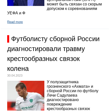
может быть связан со скорым
допуском к соревнованиям
УЕФА и Ф
Read more
Футболисту сборной России
диагностировали травму
крестообразных связок
колена
30.04.2023
У полузащитника
грозненского «Ахмата» и
сборной России по футболу
Лечи Садулаева
диагностировано
повреждение
крестообразных связок