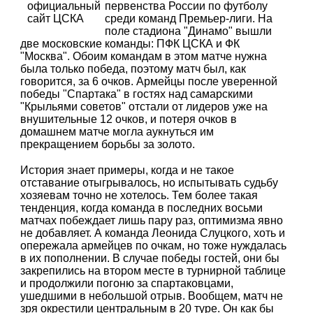
первенства России по футболу
среди команд Премьер-лиги. На
поле стадиона "Динамо" вышли
две московские команды: ПФК ЦСКА и ФК
"Москва". Обоим командам в этом матче нужна
была только победа, поэтому матч был, как
говорится, за 6 очков. Армейцы после уверенной
победы "Спартака" в гостях над самарскими
"Крыльями советов" отстали от лидеров уже на
внушительные 12 очков, и потеря очков в
домашнем матче могла аукнуться им
прекращением борьбы за золото.
История знает примеры, когда и не такое
отставание отыгрывалось, но испытывать судьбу
хозяевам точно не хотелось. Тем более такая
тенденция, когда команда в последних восьми
матчах побеждает лишь пару раз, оптимизма явно
не добавляет. А команда Леонида Слуцкого, хоть и
опережала армейцев по очкам, но тоже нуждалась
в их пополнении. В случае победы гостей, они бы
закрепились на втором месте в турнирной таблице
и продолжили погоню за спартаковцами,
ушедшими в небольшой отрыв. Вообщем, матч не
зря окрестили центральным в 20 туре. Он как бы