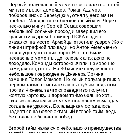
Первый полуопасный момент состоялся на пятой
минуте у ворот армейцев: Роман Адамов,
поборовшись с Березуцким, отнял у него мяч и
пробил - Мандрыкин отбил коварный мяч. Через
несколько минут Сергей Семак совершил
небольшой сольный проход и завершил его
красивым ударом. Голкипер ЦСКА и здесь
оказался на месте. Армейцы ответили ударом Жо с
линии штрафной площади, но Антон Амельченко
отвёл угрозу от своих ворот. Всё это были
неопасные моменты, до голевых атак дело не
доходило. Команды осторожничали, намеренно
замедляя ход игры. На 30 минуте получившего
небольшое повреждение Джанера Эркина
заменил Павел Мамаев. Но юный полузащитник в
первом тайме отметился лишь грубым подкатом
против Чижека, за что справедливо получил
жёлтую карточку. В первом тайме больше хоть
сколько значительных моментов обеим командам
создать не удалось. Болельщикам оставалось
надеяться на более активный второй тайм, ведь
без голов не бывает и побед.
Второй тайм начался с небольшого преимущества