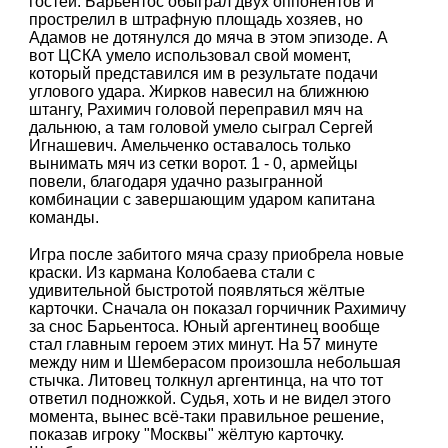
гостей. Барьентос обыграл двух оппонентов и
прострелил в штрафную площадь хозяев, но
Адамов не дотянулся до мяча в этом эпизоде. А
вот ЦСКА умело использовал свой момент,
который представился им в результате подачи
углового удара. Жирков навесил на ближнюю
штангу, Рахимич головой переправил мяч на
дальнюю, а там головой умело сыграл Сергей
Игнашевич. Амельченко оставалось только
вынимать мяч из сетки ворот. 1 - 0, армейцы
повели, благодаря удачно разыгранной
комбинации с завершающим ударом капитана
команды.
Игра после забитого мяча сразу приобрела новые
краски. Из кармана Колобаева стали с
удивительной быстротой появляться жёлтые
карточки. Сначала он показал горчичник Рахимичу
за снос Барьентоса. Юный аргентинец вообще
стал главным героем этих минут. На 57 минуте
между ним и Шемберасом произошла небольшая
стычка. Литовец толкнул аргентинца, на что тот
ответил подножкой. Судья, хоть и не видел этого
момента, вынес всё-таки правильное решение,
показав игроку "Москвы" жёлтую карточку.