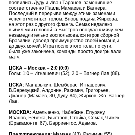
появились Дуду и Иван Таранов, заменившие
соответственно Павла Мамаева и Вагнера.
Последний в перерыве между этими заменами
успел отметиться голом. Вновь подача Жиркова,
на этот раз с другого фланга. Семак недалеко
выбил мяч головой, а Быстров опоздал к мячу, чем
незамедлительно воспользовался игрок сборной
Бразилии, доведя преимущество своей команды
до двух мячей. Игра после этого гола, по сути,
была уже закончена, команды просто доигрывали
матч.
ЦСКА – Москва – 2:0 (0:0)
Голы: 1:0 – Игнашевич (52), 2:0 – Вагнер Лав (88).
ЦСКА:
Мандрыкин, Шемберас, Игнашевич,
В.Березуцкий, Алдонин, Рахимич, Григорьев,
Джанер (Мамаев, 30, Дуду, 84), Жирков, Жо, Вагнер
Лав.
МОСКВА:
Амельченко, Набабкин, Епуряну,
Иванов, Ребежа, Быстров, Стойка, Семак, Чижек
(Бракамонте, 67), Барриентос, Адамов.
Предупреждения:
Мамаев (43), Рахимич (55),