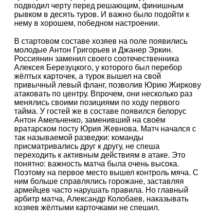
подводил черту перед решающим, финишным
рывком в десять туров. И важно было подойти к
нему в хорошем, победном настроении.
В стартовом составе хозяев на поле появились
молодые Антон Григорьев и Джанер Эркин.
Россиянин заменил своего соотечественника
Алексея Березуцкого, у которого был перебор
жёлтых карточек, а турок вышел на свой
привычный левый фланг, позволив Юрию Жиркову
атаковать по центру. Впрочем, они несколько раз
менялись своими позициями по ходу первого
тайма. У гостей же в составе появился белорус
Антон Амельченко, заменивший на своём
вратарском посту Юрия Жевнова. Матч начался с
так называемой разведки: команды
присматривались друг к другу, не спеша
переходить к активным действиям в атаке. Это
понятно: важность матча была очень высока.
Поэтому на первое место вышел контроль мяча. С
ним больше справлялись горожане, заставляя
армейцев часто нарушать правила. Но главный
арбитр матча, Александр Колобаев, наказывать
хозяев жёлтыми карточками не спешил.