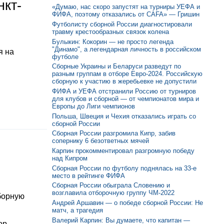
нкт-
«Думаю, нас скоро запустят на турниры УЕФА и
ФИФА, поэтому отказались от CAFA» — Гришин
Футболисту сборной России диагностировали
травму крестообразных связок колена
Булыкин: Кокорин — не просто легенда
"Динамо", а легендарная личность в российском
я на
футболе
Сборные Украины и Беларуси разведут по
разным группам в отборе Евро-2024. Российскую
сборную к участию в жеребьевке не допустили
ФИФА и УЕФА отстранили Россию от турниров
для клубов и сборной — от чемпионатов мира и
Европы до Лиги чемпионов
Польша, Швеция и Чехия отказались играть со
сборной России
Сборная России разгромила Кипр, забив
сопернику 6 безответных мячей
Карпин прокомментировал разгромную победу
над Кипром
Сборная России по футболу поднялась на 33-е
место в рейтинге ФИФА
Сборная России обыграла Словению и
возглавила отборочную группу ЧМ-2022
борную
Андрей Аршавин — о победе сборной России: Не
матч, а трагедия
Валерий Карпин: Вы думаете, что капитан —
ор.