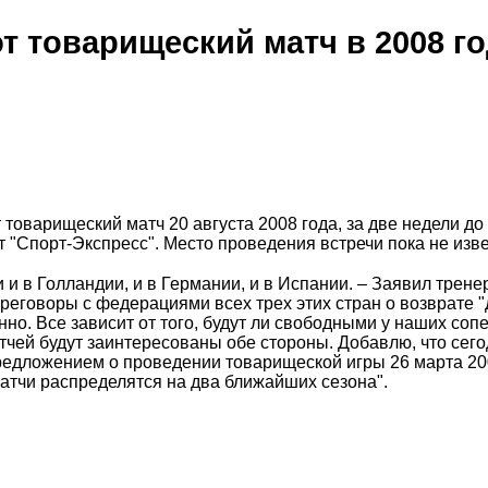
т товарищеский матч в 2008 г
оварищеский матч 20 августа 2008 года, за две недели до
 "Спорт-Экспресс". Место проведения встречи пока не изве
и в Голландии, и в Германии, и в Испании. – Заявил трене
реговоры с федерациями всех трех этих стран о возврате "
но. Все зависит от того, будут ли свободными у наших соп
тчей будут заинтересованы обе стороны. Добавлю, что сего
редложением о проведении товарищеской игры 26 марта 20
атчи распределятся на два ближайших сезона".