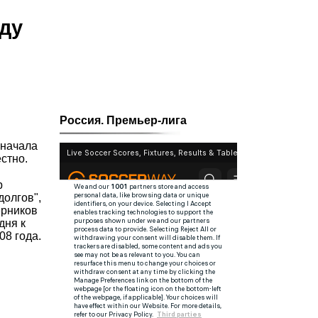
оду
Россия. Премьер-лига
 начала
стно.
р
долгов",
ерников
дня к
08 года.