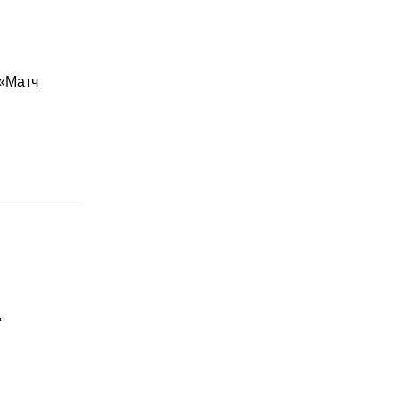
 «Матч
"