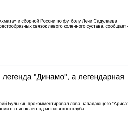
Ахмата» и сборной России по футболу Лечи Садулаева
естообразных связок левого коленного сустава, сообщает
 легенда "Динамо", а легендарная
е
рий Булыкин прокомментировал лова нападающего "Ариса
нии в список легенд московского клуба.