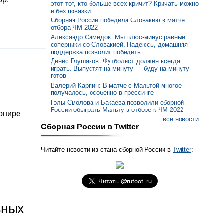
этот тот, кто больше всех кричит? Кричать можно
и без повязки
Сборная России победила Словакию в матче
отбора ЧМ-2022
Александр Самедов: Мы плюс-минус равные
соперники со Словакией. Надеюсь, домашняя
поддержка позволит победить
Денис Глушаков: Футболист должен всегда
играть. Выпустят на минуту — буду на минуту
готов
Валерий Карпин: В матче с Мальтой многое
получалось, особенно в прессинге
Голы Смолова и Бакаева позволили сборной
России обыграть Мальту в отборе к ЧМ-2022
урнире
все новости
Сборная России в Twitter
Читайте новости из стана сборной России в
Twitter
:
зных