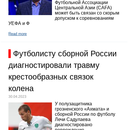
Футбольной Ассоциации
Центральной Азии (CAFA)
может быть связан со скорым
допуском к соревнованиям
УЕФА и Ф
Read more
Футболисту сборной России
диагностировали травму
крестообразных связок
колена
30.04.2023
У полузащитника
грозненского «Ахмата» и
сборной России по футболу
Лечи Садулаева
диагностировано
повреждение