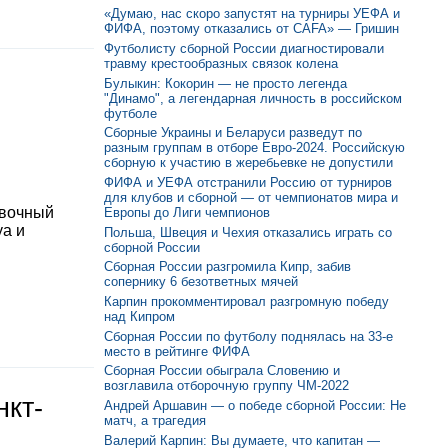
«Думаю, нас скоро запустят на турниры УЕФА и
ФИФА, поэтому отказались от CAFA» — Гришин
Футболисту сборной России диагностировали
травму крестообразных связок колена
Булыкин: Кокорин — не просто легенда
"Динамо", а легендарная личность в российском
футболе
Сборные Украины и Беларуси разведут по
разным группам в отборе Евро-2024. Российскую
сборную к участию в жеребьевке не допустили
ФИФА и УЕФА отстранили Россию от турниров
для клубов и сборной — от чемпионатов мира и
овочный
Европы до Лиги чемпионов
уа и
Польша, Швеция и Чехия отказались играть со
сборной России
Сборная России разгромила Кипр, забив
сопернику 6 безответных мячей
Карпин прокомментировал разгромную победу
над Кипром
Сборная России по футболу поднялась на 33-е
место в рейтинге ФИФА
Сборная России обыграла Словению и
возглавила отборочную группу ЧМ-2022
нкт-
Андрей Аршавин — о победе сборной России: Не
матч, а трагедия
Валерий Карпин: Вы думаете, что капитан —