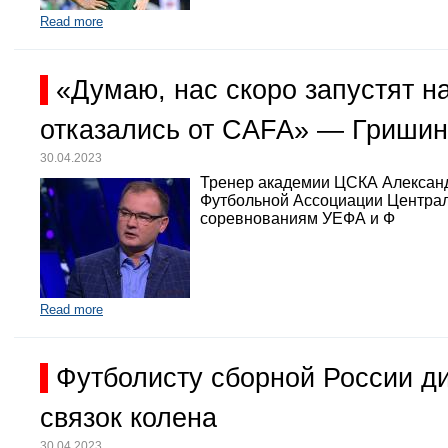
Read more
«Думаю, нас скоро запустят 
отказались от CAFA» — Гришин
30.04.2023
Тренер академии ЦСКА Александр
Футбольной Ассоциации Централь
соревнованиям УЕФА и Ф
Read more
Футболисту сборной России д
связок колена
30.04.2023