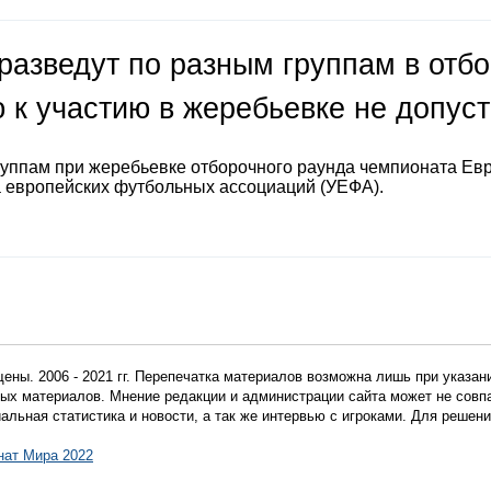
разведут по разным группам в отб
 к участию в жеребьевке не допус
руппам при жеребьевке отборочного раунда чемпионата Ев
а европейских футбольных ассоциаций (УЕФА).
ены. 2006 - 2021 гг. Перепечатка материалов возможна лишь при указан
мных материалов. Мнение редакции и администрации сайта может не сов
иальная статистика и новости, а так же интервью с игроками. Для реше
нат Мира 2022