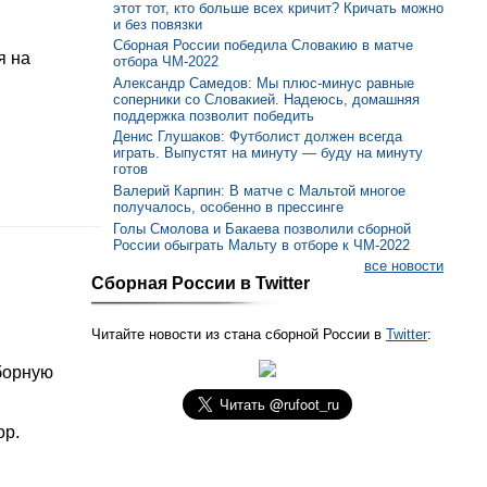
этот тот, кто больше всех кричит? Кричать можно
и без повязки
Сборная России победила Словакию в матче
я на
отбора ЧМ-2022
Александр Самедов: Мы плюс-минус равные
соперники со Словакией. Надеюсь, домашняя
поддержка позволит победить
Денис Глушаков: Футболист должен всегда
играть. Выпустят на минуту — буду на минуту
готов
Валерий Карпин: В матче с Мальтой многое
получалось, особенно в прессинге
Голы Смолова и Бакаева позволили сборной
России обыграть Мальту в отборе к ЧМ-2022
все новости
Сборная России в Twitter
Читайте новости из стана сборной России в
Twitter
:
борную
ор.