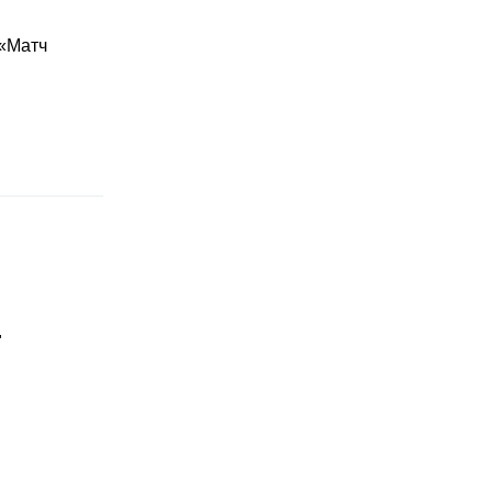
 «Матч
"