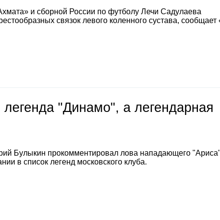
Ахмата» и сборной России по футболу Лечи Садулаева
естообразных связок левого коленного сустава, сообщает
 легенда "Динамо", а легендарная
е
рий Булыкин прокомментировал лова нападающего "Ариса
нии в список легенд московского клуба.