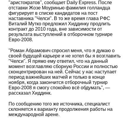
"аристократов", сообщает Daily Express. После
отставки Жозе Моуринью фамилия голландца
фигурирует в списке кандидатов на пост
наставника "Челси". В то же время глава РФС
Виталий Мутко предложил Хиддинку продлить
контракт до 2010 года, вне зависимости от
результата выступлений в отборочном турнире
Евро-2008.
"Роман Абрамович спросил меня, что я думаю о
своей будущей карьере и не хотел бы я возглавить
"Челси". Я прямо ему ответил, что на данный
момент возглавляю сборную России и полностью
сконцентрирован на ней. Сейчас у нас наступает
период важнейших матчей и только в конце
ноября, когда закончится отборочный турнир
Евро-2008 я смогу спокойно всё обдумать", —
рассказал Хиддинк.
По сообщению того же источника, специалист
склоняется к варианту продолжения работы на
международной арене.