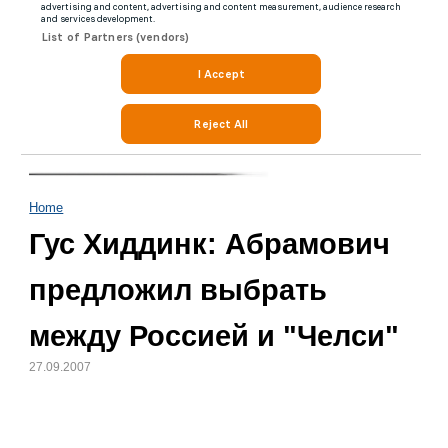
Home
Гус Хиддинк: Абрамович
предложил выбрать
между Россией и "Челси"
27.09.2007