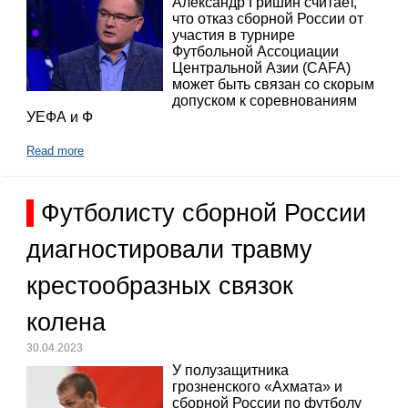
Александр Гришин считает,
что отказ сборной России от
участия в турнире
Футбольной Ассоциации
Центральной Азии (CAFA)
может быть связан со скорым
допуском к соревнованиям
УЕФА и Ф
Read more
Футболисту сборной России
диагностировали травму
крестообразных связок
колена
30.04.2023
У полузащитника
грозненского «Ахмата» и
сборной России по футболу