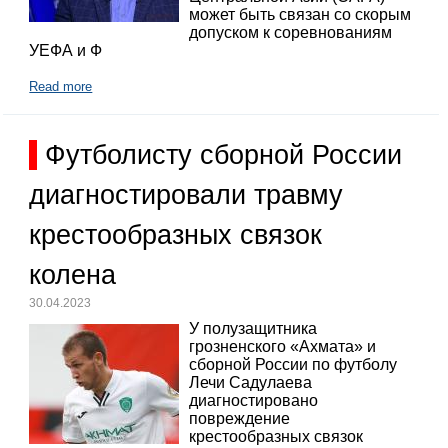
может быть связан со скорым
допуском к соревнованиям
УЕФА и Ф
Read more
Футболисту сборной России
диагностировали травму
крестообразных связок
колена
30.04.2023
У полузащитника
грозненского «Ахмата» и
сборной России по футболу
Лечи Садулаева
диагностировано
повреждение
крестообразных связок