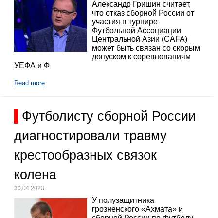
Александр Гришин считает,
что отказ сборной России от
участия в турнире
Футбольной Ассоциации
Центральной Азии (CAFA)
может быть связан со скорым
допуском к соревнованиям
УЕФА и Ф
Read more
Футболисту сборной России
диагностировали травму
крестообразных связок
колена
30.04.2023
У полузащитника
грозненского «Ахмата» и
сборной России по футболу