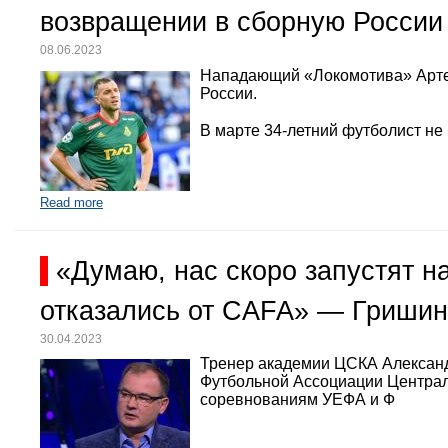
возвращении в сборную России
08.06.2023
Нападающий «Локомотива» Арте
России.
В марте 34-летний футболист не
Read more
«Думаю, нас скоро запустят 
отказались от CAFA» — Гришин
30.04.2023
Тренер академии ЦСКА Александр
Футбольной Ассоциации Централь
соревнованиям УЕФА и Ф