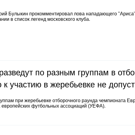
рий Булыкин прокомментировал лова нападающего "Ариса
нии в список легенд московского клуба.
разведут по разным группам в отб
 к участию в жеребьевке не допус
руппам при жеребьевке отборочного раунда чемпионата Ев
а европейских футбольных ассоциаций (УЕФА).