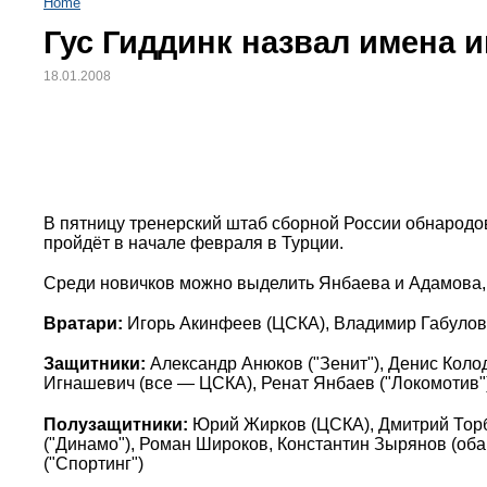
Home
Гус Гиддинк назвал имена 
18.01.2008
В пятницу тренерский штаб сборной России обнародо
пройдёт в начале февраля в Турции.
Среди новичков можно выделить Янбаева и Адамова, 
Вратари:
Игорь Акинфеев (ЦСКА), Владимир Габулов (
Защитники:
Александр Анюков ("Зенит"), Денис Коло
Игнашевич (все — ЦСКА), Ренат Янбаев ("Локомотив"
Полузащитники:
Юрий Жирков (ЦСКА), Дмитрий Торби
("Динамо"), Роман Широков, Константин Зырянов (оба
("Спортинг")