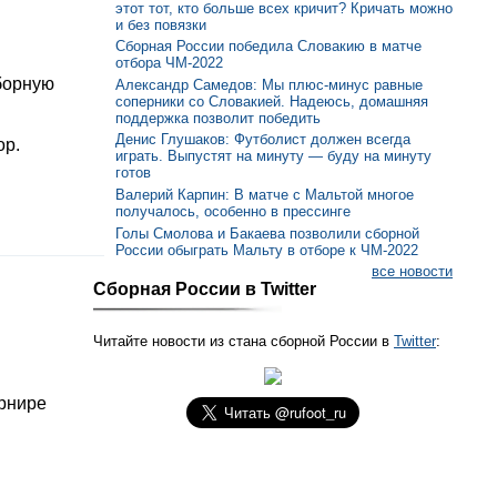
этот тот, кто больше всех кричит? Кричать можно
и без повязки
Сборная России победила Словакию в матче
отбора ЧМ-2022
борную
Александр Самедов: Мы плюс-минус равные
соперники со Словакией. Надеюсь, домашняя
поддержка позволит победить
Денис Глушаков: Футболист должен всегда
ор.
играть. Выпустят на минуту — буду на минуту
готов
Валерий Карпин: В матче с Мальтой многое
получалось, особенно в прессинге
Голы Смолова и Бакаева позволили сборной
России обыграть Мальту в отборе к ЧМ-2022
все новости
Сборная России в Twitter
Читайте новости из стана сборной России в
Twitter
:
урнире