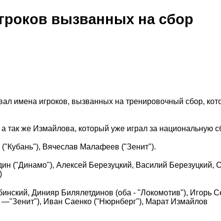
игроков вызванных на сбор
вал имена игроков, вызванных на тренировочный сбор, ко
а так же Измайлова, который уже играл за национальную с
"Кубань"), Вячеслав Малафеев ("Зенит").
дин ("Динамо"), Алексей Березуцкий, Василий Березуцкий, 
)
нский, Динияр Билялетдинов (оба - "Локомотив"), Игорь 
 —"Зенит"), Иван Саенко ("Нюрнберг"), Марат Измайлов