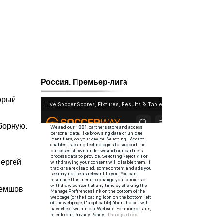
Россия. Премьер-лига
торый
борную.
Сергей
Семшов