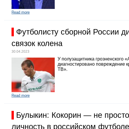
Read more
Футболисту сборной России д
связок колена
30.04.2023
У полузащитника грозненского «
диагностировано повреждение кр
ТВ».
Read more
Булыкин: Кокорин — не просто
личность в российском футбол