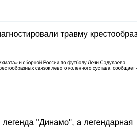
иагностировали травму крестообра
Ахмата» и сборной России по футболу Лечи Садулаева
естообразных связок левого коленного сустава, сообщает
 легенда "Динамо", а легендарная
е