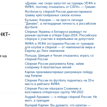
«Думаю, нас скоро запустят на турниры УЕФА и
ФИФА, поэтому отказались от CAFA» — Гришин
Футболисту сборной России диагностировали
травму крестообразных связок колена
Булыкин: Кокорин — не просто легенда
"Динамо", а легендарная личность в российском
футболе
Сборные Украины и Беларуси разведут по
нкт-
разным группам в отборе Евро-2024. Российскую
сборную к участию в жеребьевке не допустили
ФИФА и УЕФА отстранили Россию от турниров
для клубов и сборной — от чемпионатов мира и
Европы до Лиги чемпионов
Польша, Швеция и Чехия отказались играть со
я на
сборной России
Сборная России разгромила Кипр, забив
сопернику 6 безответных мячей
Карпин прокомментировал разгромную победу
над Кипром
Сборная России по футболу поднялась на 33-е
место в рейтинге ФИФА
Сборная России обыграла Словению и
возглавила отборочную группу ЧМ-2022
Андрей Аршавин — о победе сборной России: Не
матч, а трагедия
Валерий Карпин: Вы думаете, что капитан —