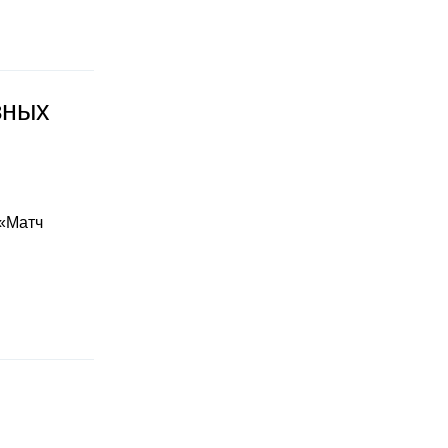
зных
 «Матч