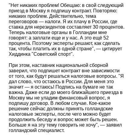
"Нет никаких проблем! Обещаю: в свой следующий
приезд в Москву я подпишу контракт. Повторяю:
никаких проблем. Действительно, тема
переговоров — налоги. Я их плачу в России, где
ставка для нерезидентов составляет 30 процентов.
Теперь налоговые органы в Голландии мне
говорят: а заплати еще и у нас. А это ещё 52
процента. Поэтому эксперты решают, как сделать
так, чтобы платить их в одной стране", — цитирует
Хиддинка "Советский спорт".
При этом, наставник национальной сборной
заверил, что подпишет контракт вне зависимости
от того, как будут решаться налоговые вопросы. "Я
дал слово, что остаюсь в России. Для меня это
значит — я остаюсь! Подпись на бумаге не так
важна. Даже если до моего ближайшего приезда в
Москву мы не уладим финансовый вопрос, я
подпишу договор. В любом случае. Кое-какое
решение сейчас должны принять голландские
налоговые эксперты, после чего можно будет
продолжить беседу и вопрос может быть решен.
Больше я на эту тему говорить не хочу", — заявил
голландский специалист.