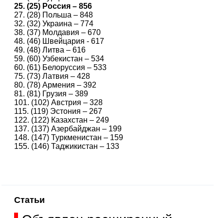
25. (25) Россия – 856
27. (28) Польша – 848
32. (32) Украина – 774
38. (37) Молдавия – 670
48. (46) Швейцария - 617
49. (48) Литва – 616
59. (60) Узбекистан – 534
60. (61) Белоруссия – 533
75. (73) Латвия – 428
80. (78) Армения – 392
81. (81) Грузия – 389
101. (102) Австрия – 328
115. (119) Эстония – 267
122. (122) Казахстан – 249
137. (137) Азербайджан – 199
148. (147) Туркменистан – 159
155. (146) Таджикистан – 133
Статьи