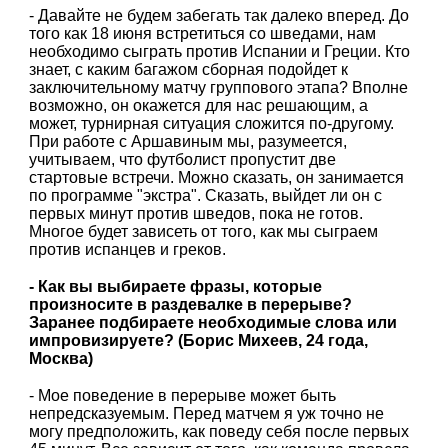
- Давайте не будем забегать так далеко вперед. До
того как 18 июня встретиться со шведами, нам
необходимо сыграть против Испании и Греции. Кто
знает, с каким багажом сборная подойдет к
заключительному матчу группового этапа? Вполне
возможно, он окажется для нас решающим, а
может, турнирная ситуация сложится по-другому.
При работе с Аршавиным мы, разумеется,
учитываем, что футболист пропустит две
стартовые встречи. Можно сказать, он занимается
по программе "экстра". Сказать, выйдет ли он с
первых минут против шведов, пока не готов.
Многое будет зависеть от того, как мы сыграем
против испанцев и греков.
- Как вы выбираете фразы, которые
произносите в раздевалке в перерыве?
Заранее подбираете необходимые слова или
импровизируете? (Борис Михеев, 24 года,
Москва)
- Мое поведение в перерыве может быть
непредсказуемым. Перед матчем я уж точно не
могу предположить, как поведу себя после первых