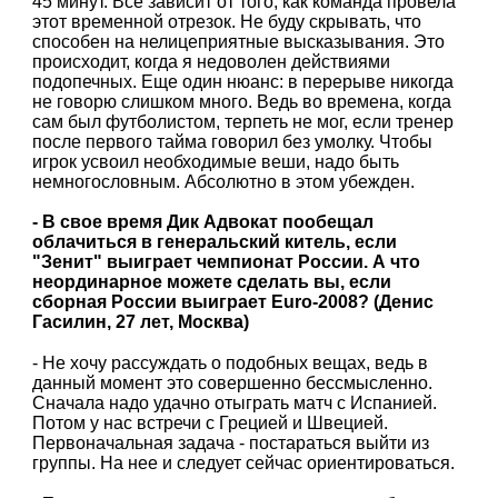
45 минут. Все зависит от того, как команда провела
этот временной отрезок. Не буду скрывать, что
способен на нелицеприятные высказывания. Это
происходит, когда я недоволен действиями
подопечных. Еще один нюанс: в перерыве никогда
не говорю слишком много. Ведь во времена, когда
сам был футболистом, терпеть не мог, если тренер
после первого тайма говорил без умолку. Чтобы
игрок усвоил необходимые веши, надо быть
немногословным. Абсолютно в этом убежден.
- В свое время Дик Адвокат пообещал
облачиться в генеральский китель, если
"Зенит" выиграет чемпионат России. А что
неординарное можете сделать вы, если
сборная России выиграет Euro-2008? (Денис
Гасилин, 27 лет, Москва)
- Не хочу рассуждать о подобных вещах, ведь в
данный момент это совершенно бессмысленно.
Сначала надо удачно отыграть матч с Испанией.
Потом у нас встречи с Грецией и Швецией.
Первоначальная задача - постараться выйти из
группы. На нее и следует сейчас ориентироваться.