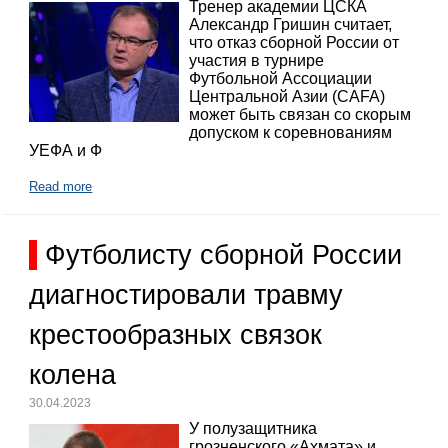
Тренер академии ЦСКА
Александр Гришин считает,
что отказ сборной России от
участия в турнире
Футбольной Ассоциации
Центральной Азии (CAFA)
может быть связан со скорым
допуском к соревнованиям
УЕФА и Ф
Read more
Футболисту сборной России
диагностировали травму
крестообразных связок
колена
30.04.2023
У полузащитника
грозненского «Ахмата» и