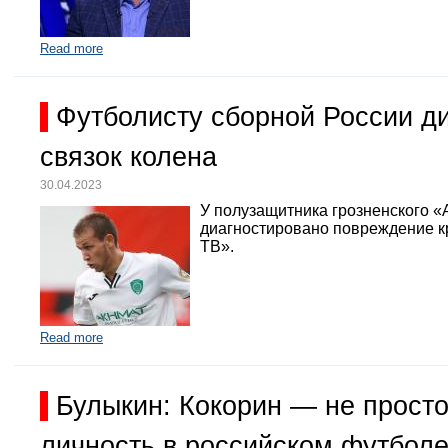
Read more
Футболисту сборной России д
связок колена
30.04.2023
У полузащитника грозненского «
диагностировано повреждение кр
ТВ».
Read more
Булыкин: Кокорин — не просто
личность в российском футбол