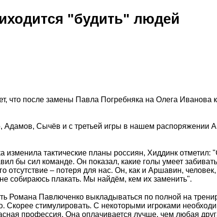
риходится "будить" людей
ет, что после замены Павла Погребняка на Олега Иванова 
о, Адамов, Сычёв и с третьей игры в нашем распоряжении 
ка изменила тактические планы россиян, Хиддинк отметил: 
авил бы сил команде. Он показал, какие голы умеет забивать
о отсутствие – потеря для нас. Он, как и Аршавин, человек
не собираюсь плакать. Мы найдём, кем их заменить".
лять Романа Павлюченко выкладываться по полной на трени
о. Скорее стимулировать. С некоторыми игроками необход
расная профессия. Она оплачивается лучше, чем любая друг