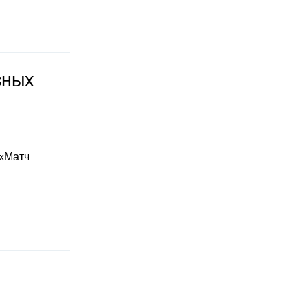
зных
 «Матч