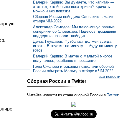
Валерий Карпин: Вы думаете, что капитан —
этот тот, кто больше всех кричит? Кричать
можно и без повязки
Сборная России победила Словакию в матче
отбора ЧМ-2022
борную
Александр Самедов: Мы плюс-минус равные
соперники со Словакией. Надеюсь, домашняя
поддержка позволит победить
ор.
Денис Глушаков: Футболист должен всегда
играть. Выпустят на минуту — буду на минуту
готов
Валерий Карпин: В матче с Мальтой многое
получалось, особенно в прессинге
Голы Смолова и Бакаева позволили сборной
России обыграть Мальту в отборе к ЧМ-2022
все новости
Сборная России в Twitter
Читайте новости из стана сборной России в
Twitter
:
урнире