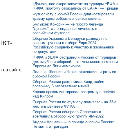
«Думаю, нас скоро запустят на турниры УЕФА и
ФИФА, поэтому отказались от CAFA» — Гришин
Футболисту сборной России диагностировали
травму крестообразных связок колена
Булыкин: Кокорин — не просто легенда
"Динамо", а легендарная личность в
российском футболе
Сборные Украины и Беларуси разведут по
нкт-
разным группам в отборе Евро-2024.
Российскую сборную к участию в жеребьевке
не допустили
ФИФА и УЕФА отстранили Россию от турниров
для клубов и сборной — от чемпионатов мира и
Европы до Лиги чемпионов
 на сайте
Польша, Швеция и Чехия отказались играть со
сборной России
Сборная России разгромила Кипр, забив
сопернику 6 безответных мячей
Карпин прокомментировал разгромную победу
над Кипром
Сборная России по футболу поднялась на 33-е
место в рейтинге ФИФА
Сборная России обыграла Словению и
возглавила отборочную группу ЧМ-2022
Андрей Аршавин — о победе сборной России:
Не матч, а трагедия