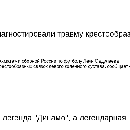
иагностировали травму крестообра
Ахмата» и сборной России по футболу Лечи Садулаева
естообразных связок левого коленного сустава, сообщает
 легенда "Динамо", а легендарная
е