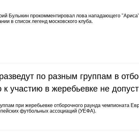
рий Булыкин прокомментировал лова нападающего "Ариса
нии в список легенд московского клуба.
разведут по разным группам в отб
 к участию в жеребьевке не допус
руппам при жеребьевке отборочного раунда чемпионата Ев
опейских футбольных ассоциаций (УЕФА).