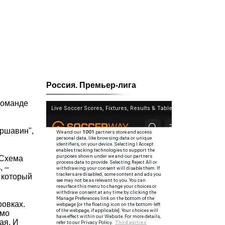
Россия. Премьер-лига
команде
Аршавин",
"Схема
, –
, который
ровках.
имо
ая. И