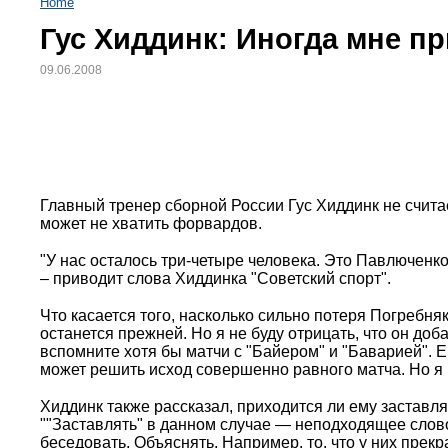
Home
Гус Хиддинк: Иногда мне п
09.06.2008
Главный тренер сборной России Гус Хиддинк не счита
может не хватить форвардов.
"У нас осталось три-четыре человека. Это Павлюченк
– приводит слова Хиддинка "Советский спорт".
Что касается того, насколько сильно потеря Погребня
останется прежней. Но я не буду отрицать, что он доб
вспомните хотя бы матчи с "Байером" и "Баварией". Ег
может решить исход совершенно равного матча. Но я 
Хиддинк также рассказал, приходится ли ему застав
""Заставлять" в данном случае — неподходящее слов
беседовать. Объяснять. Например, то, что у них прек