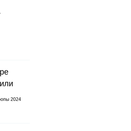
"
оре
тили
ропы 2024