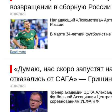
возвращении в сборную России
08.06.2023
Нападающий «Локомотива» Арте
России.
В марте 34-летний футболист не
Read more
«Думаю, нас скоро запустят 
отказались от CAFA» — Гришин
30.04.2023
Тренер академии ЦСКА Александр
Футбольной Ассоциации Централь
соревнованиям УЕФА и Ф