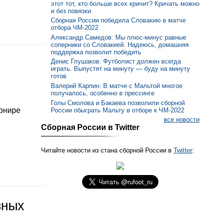
этот тот, кто больше всех кричит? Кричать можно
и без повязки
Сборная России победила Словакию в матче
отбора ЧМ-2022
Александр Самедов: Мы плюс-минус равные
соперники со Словакией. Надеюсь, домашняя
поддержка позволит победить
Денис Глушаков: Футболист должен всегда
играть. Выпустят на минуту — буду на минуту
готов
Валерий Карпин: В матче с Мальтой многое
получалось, особенно в прессинге
Голы Смолова и Бакаева позволили сборной
урнире
России обыграть Мальту в отборе к ЧМ-2022
все новости
Сборная России в Twitter
Читайте новости из стана сборной России в
Twitter
:
зных