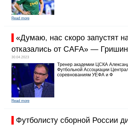
Read more
«Думаю, нас скоро запустят 
отказались от CAFA» — Гришин
30.04.2023
Тренер академии ЦСКА Александр
Футбольной Ассоциации Централь
соревнованиям УЕФА и Ф
Read more
Футболисту сборной России д