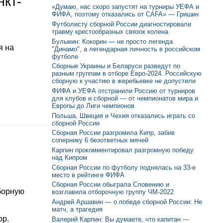
нкт-
«Думаю, нас скоро запустят на турниры УЕФА и
ФИФА, поэтому отказались от CAFA» — Гришин
Футболисту сборной России диагностировали
травму крестообразных связок колена
Булыкин: Кокорин — не просто легенда
я на
"Динамо", а легендарная личность в российском
футболе
Сборные Украины и Беларуси разведут по
разным группам в отборе Евро-2024. Российскую
сборную к участию в жеребьевке не допустили
ФИФА и УЕФА отстранили Россию от турниров
для клубов и сборной — от чемпионатов мира и
Европы до Лиги чемпионов
Польша, Швеция и Чехия отказались играть со
сборной России
Сборная России разгромила Кипр, забив
сопернику 6 безответных мячей
Карпин прокомментировал разгромную победу
над Кипром
Сборная России по футболу поднялась на 33-е
место в рейтинге ФИФА
Сборная России обыграла Словению и
борную
возглавила отборочную группу ЧМ-2022
Андрей Аршавин — о победе сборной России: Не
матч, а трагедия
ор.
Валерий Карпин: Вы думаете, что капитан —