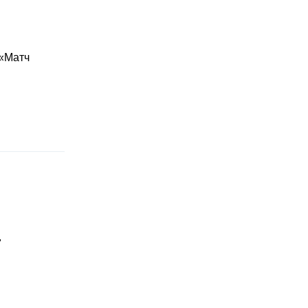
 «Матч
"