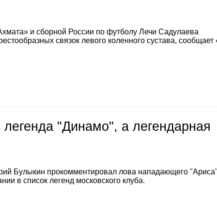
Ахмата» и сборной России по футболу Лечи Садулаева
естообразных связок левого коленного сустава, сообщает
 легенда "Динамо", а легендарная
е
рий Булыкин прокомментировал лова нападающего "Ариса
нии в список легенд московского клуба.