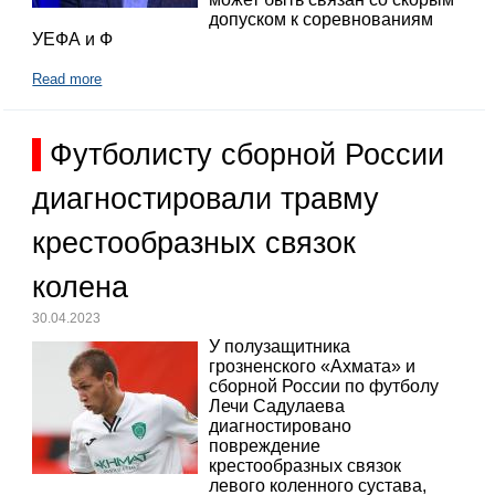
допуском к соревнованиям
УЕФА и Ф
Read more
Футболисту сборной России
диагностировали травму
крестообразных связок
колена
30.04.2023
У полузащитника
грозненского «Ахмата» и
сборной России по футболу
Лечи Садулаева
диагностировано
повреждение
крестообразных связок
левого коленного сустава,