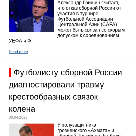
Александр Гришин считает,
что отказ сборной России от
участия в турнире
Футбольной Ассоциации
Центральной Азии (CAFA)
может быть связан со скорым
допуском к соревнованиям
УЕФА и Ф
Read more
Футболисту сборной России
диагностировали травму
крестообразных связок
колена
30.04.2023
У полузащитника
грозненского «Ахмата» и
сборной России по футболу