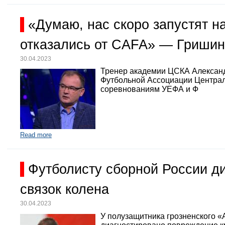
«Думаю, нас скоро запустят 
отказались от CAFA» — Гришин
30.04.2023
Тренер академии ЦСКА Александр
Футбольной Ассоциации Централь
соревнованиям УЕФА и Ф
Read more
Футболисту сборной России д
связок колена
30.04.2023
У полузащитника грозненского «