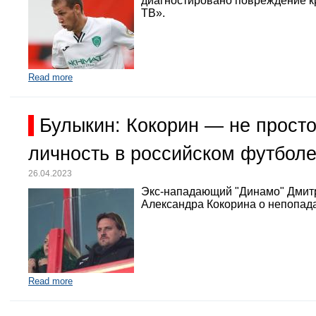
диагностировано повреждение кр
ТВ».
Read more
Булыкин: Кокорин — не просто
личность в российском футбол
26.04.2023
Экс-нападающий "Динамо" Дмит
Александра Кокорина о непопада
Read more