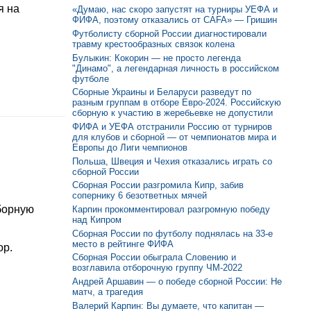
я на
«Думаю, нас скоро запустят на турниры УЕФА и
ФИФА, поэтому отказались от CAFA» — Гришин
Футболисту сборной России диагностировали
травму крестообразных связок колена
Булыкин: Кокорин — не просто легенда
"Динамо", а легендарная личность в российском
футболе
Сборные Украины и Беларуси разведут по
разным группам в отборе Евро-2024. Российскую
сборную к участию в жеребьевке не допустили
ФИФА и УЕФА отстранили Россию от турниров
для клубов и сборной — от чемпионатов мира и
Европы до Лиги чемпионов
Польша, Швеция и Чехия отказались играть со
сборной России
Сборная России разгромила Кипр, забив
сопернику 6 безответных мячей
борную
Карпин прокомментировал разгромную победу
над Кипром
Сборная России по футболу поднялась на 33-е
место в рейтинге ФИФА
ор.
Сборная России обыграла Словению и
возглавила отборочную группу ЧМ-2022
Андрей Аршавин — о победе сборной России: Не
матч, а трагедия
Валерий Карпин: Вы думаете, что капитан —