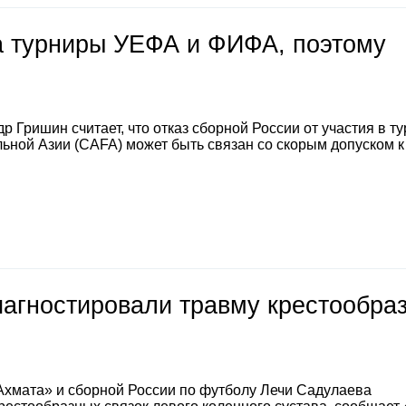
на турниры УЕФА и ФИФА, поэтому
 Гришин считает, что отказ сборной России от участия в т
ной Азии (CAFA) может быть связан со скорым допуском к
иагностировали травму крестообра
Ахмата» и сборной России по футболу Лечи Садулаева