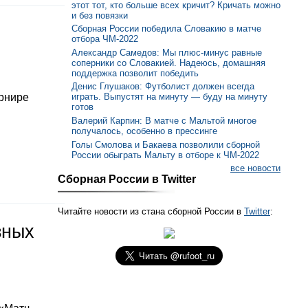
этот тот, кто больше всех кричит? Кричать можно
и без повязки
Сборная России победила Словакию в матче
отбора ЧМ-2022
Александр Самедов: Мы плюс-минус равные
соперники со Словакией. Надеюсь, домашняя
поддержка позволит победить
Денис Глушаков: Футболист должен всегда
урнире
играть. Выпустят на минуту — буду на минуту
готов
Валерий Карпин: В матче с Мальтой многое
получалось, особенно в прессинге
Голы Смолова и Бакаева позволили сборной
России обыграть Мальту в отборе к ЧМ-2022
все новости
Сборная России в Twitter
Читайте новости из стана сборной России в
Twitter
:
зных