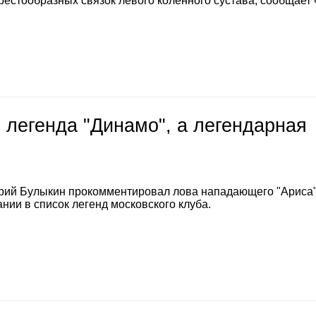
естообразных связок левого коленного сустава, сообщает
 легенда "Динамо", а легендарная
е
рий Булыкин прокомментировал лова нападающего "Ариса
нии в список легенд московского клуба.