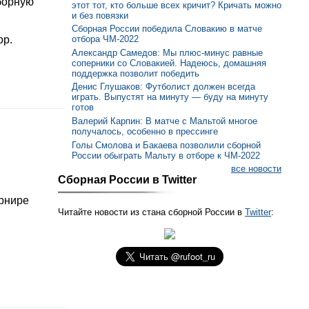
борную
этот тот, кто больше всех кричит? Кричать можно
и без повязки
Сборная России победила Словакию в матче
ор.
отбора ЧМ-2022
Александр Самедов: Мы плюс-минус равные
соперники со Словакией. Надеюсь, домашняя
поддержка позволит победить
Денис Глушаков: Футболист должен всегда
играть. Выпустят на минуту — буду на минуту
готов
Валерий Карпин: В матче с Мальтой многое
получалось, особенно в прессинге
Голы Смолова и Бакаева позволили сборной
России обыграть Мальту в отборе к ЧМ-2022
все новости
Сборная России в Twitter
урнире
Читайте новости из стана сборной России в
Twitter
: