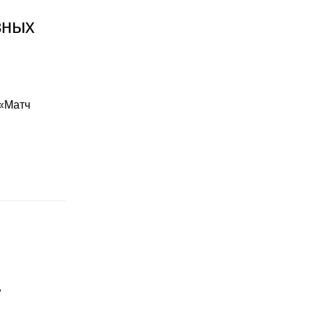
зных
 «Матч
"