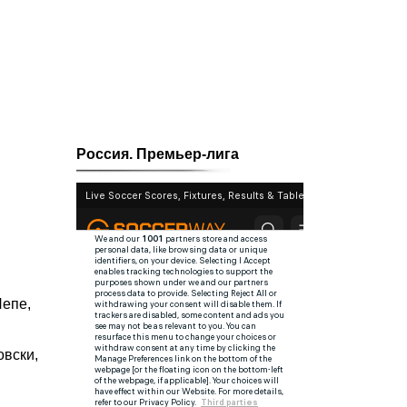
Россия. Премьер-лига
Пепе,
овски,