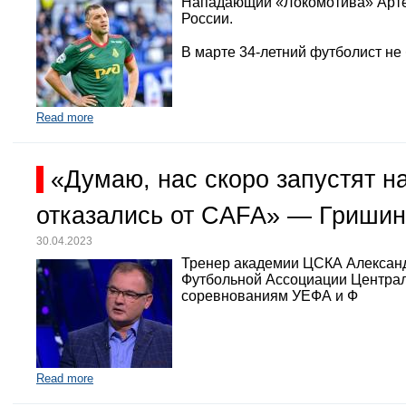
Нападающий «Локомотива» Арте
России.
В марте 34-летний футболист не
Read more
«Думаю, нас скоро запустят 
отказались от CAFA» — Гришин
30.04.2023
Тренер академии ЦСКА Александр
Футбольной Ассоциации Централь
соревнованиям УЕФА и Ф
Read more