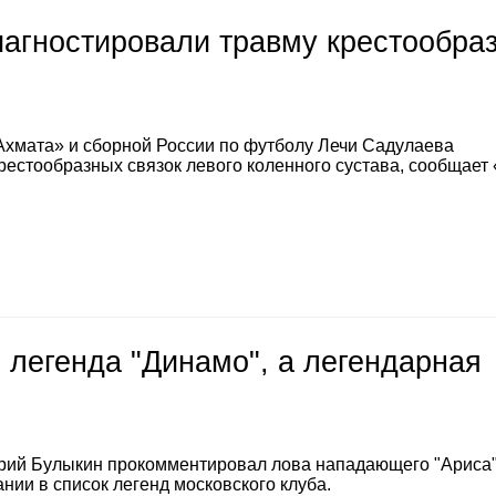
иагностировали травму крестообра
Ахмата» и сборной России по футболу Лечи Садулаева
естообразных связок левого коленного сустава, сообщает
 легенда "Динамо", а легендарная
е
рий Булыкин прокомментировал лова нападающего "Ариса
нии в список легенд московского клуба.