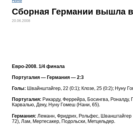
Home
Сборная Германии вышла в
20.06.2008
Евро-2008. 1/4 финала
Португалия — Германия — 2:3
Голы:
Швайнштайгер, 22 (0:1); Клозе, 25 (0:2); Нуну Гом
Португалия:
Рикарду, Феррейра, Босингва, Роналду, П
Карвалью, Деку, Нуну Гомеш (Нани, 65).
Германия:
Леманн, Фридрих, Рольфес, Шванштайгер (Ф
72), Лам, Мертесакер, Подольски, Метцельдер.