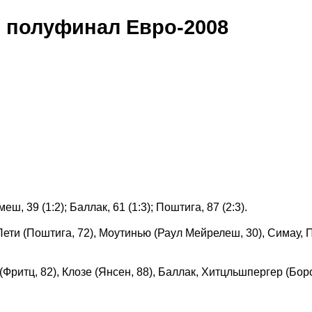
 полуфинал Евро-2008
еш, 39 (1:2); Баллак, 61 (1:3); Поштига, 87 (2:3).
ети (Поштига, 72), Моутинью (Раул Мейрелеш, 30), Симау, 
ритц, 82), Клозе (Янсен, 88), Баллак, Хитцльшпергер (Бор