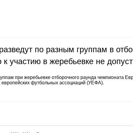
разведут по разным группам в отб
 к участию в жеребьевке не допус
руппам при жеребьевке отборочного раунда чемпионата Ев
а европейских футбольных ассоциаций (УЕФА).