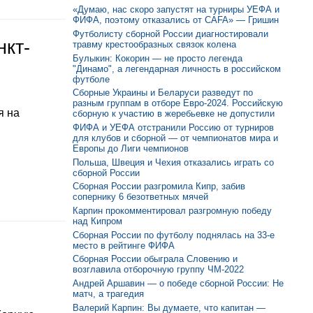
«Думаю, нас скоро запустят на турниры УЕФА и
ФИФА, поэтому отказались от CAFA» — Гришин
Футболисту сборной России диагностировали
нкт-
травму крестообразных связок колена
Булыкин: Кокорин — не просто легенда
"Динамо", а легендарная личность в российском
футболе
Сборные Украины и Беларуси разведут по
разным группам в отборе Евро-2024. Российскую
я на
сборную к участию в жеребьевке не допустили
ФИФА и УЕФА отстранили Россию от турниров
для клубов и сборной — от чемпионатов мира и
Европы до Лиги чемпионов
Польша, Швеция и Чехия отказались играть со
сборной России
Сборная России разгромила Кипр, забив
сопернику 6 безответных мячей
Карпин прокомментировал разгромную победу
над Кипром
Сборная России по футболу поднялась на 33-е
место в рейтинге ФИФА
Сборная России обыграла Словению и
возглавила отборочную группу ЧМ-2022
Андрей Аршавин — о победе сборной России: Не
матч, а трагедия
Валерий Карпин: Вы думаете, что капитан —