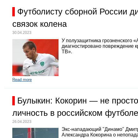
Футболисту сборной России д
связок колена
30.04.2023
У полузащитника грозненского «
диагностировано повреждение кр
ТВ».
Read more
Булыкин: Кокорин — не просто
личность в российском футбол
26.04.2023
Экс-нападающий "Динамо" Дмит
Александра Кокорина о непопада