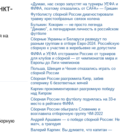
«Думаю, нас скоро запустят на турниры УЕФА и
нкт-
ФИФА, поэтому отказались от CAFA» — Гришин
Футболисту сборной России диагностировали
травму крестообразных связок колена
Булыкин: Кокорин — не просто легенда
"Динамо", а легендарная личность в российском
футболе
я на
Сборные Украины и Беларуси разведут по
разным группам в отборе Евро-2024. Российскую
сборную к участию в жеребьевке не допустили
ФИФА и УЕФА отстранили Россию от турниров
для клубов и сборной — от чемпионатов мира и
Европы до Лиги чемпионов
Польша, Швеция и Чехия отказались играть со
сборной России
Сборная России разгромила Кипр, забив
сопернику 6 безответных мячей
Карпин прокомментировал разгромную победу
над Кипром
Сборная России по футболу поднялась на 33-е
место в рейтинге ФИФА
Сборная России обыграла Словению и
возглавила отборочную группу ЧМ-2022
Андрей Аршавин — о победе сборной России: Не
борную
матч, а трагедия
Валерий Карпин: Вы думаете, что капитан —