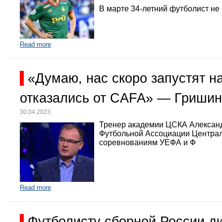
В марте 34-летний футболист не
Read more
«Думаю, нас скоро запустят 
отказались от CAFA» — Гришин
30.04.2023
Тренер академии ЦСКА Александр
Футбольной Ассоциации Централь
соревнованиям УЕФА и Ф
Read more
Футболисту сборной России д