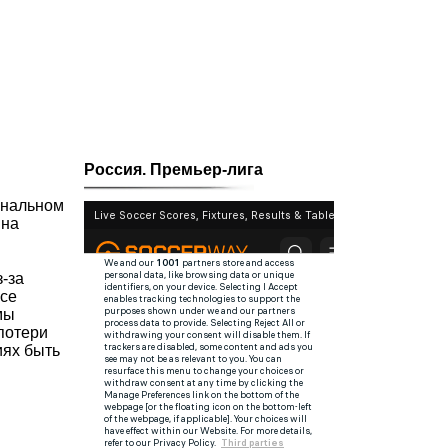
Россия. Премьер-лига
инальном
 на
-за
все
мы
потери
иях быть