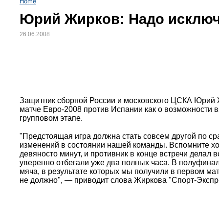
Home
Юрий Жирков: Надо исключ
26.06.2008
Защитник сборной России и московского ЦСКА Юрий Ж
матче Евро-2008 против Испании как о возможности 
групповом этапе.
"Предстоящая игра должна стать совсем другой по сра
изменений в состоянии нашей команды. Вспомните хот
девяносто минут, и противник в конце встречи делал в
уверенно отбегали уже два полных часа. В полуфина
мяча, в результате которых мы получили в первом ма
не должно", — приводит слова Жиркова "Спорт-Экспр