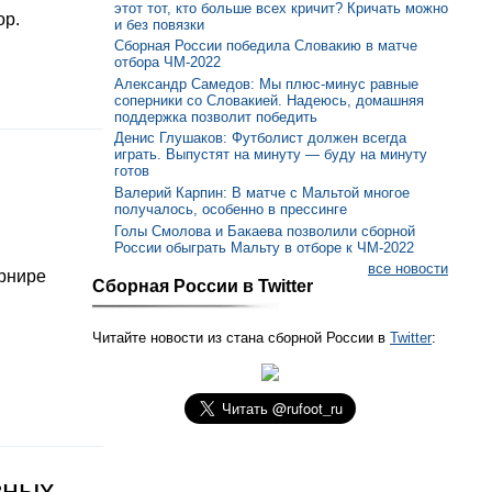
этот тот, кто больше всех кричит? Кричать можно
ор.
и без повязки
Сборная России победила Словакию в матче
отбора ЧМ-2022
Александр Самедов: Мы плюс-минус равные
соперники со Словакией. Надеюсь, домашняя
поддержка позволит победить
Денис Глушаков: Футболист должен всегда
играть. Выпустят на минуту — буду на минуту
готов
Валерий Карпин: В матче с Мальтой многое
получалось, особенно в прессинге
Голы Смолова и Бакаева позволили сборной
России обыграть Мальту в отборе к ЧМ-2022
все новости
урнире
Сборная России в Twitter
Читайте новости из стана сборной России в
Twitter
:
зных