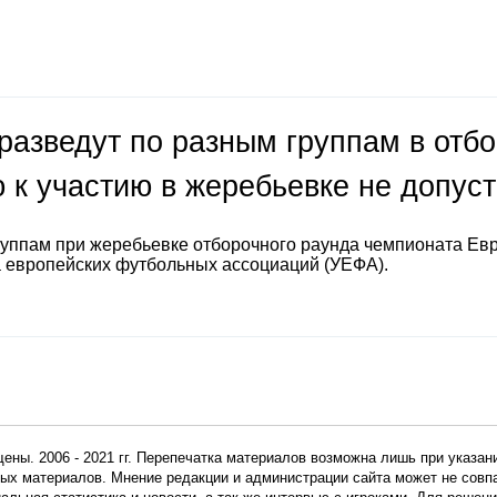
разведут по разным группам в отб
 к участию в жеребьевке не допус
руппам при жеребьевке отборочного раунда чемпионата Ев
а европейских футбольных ассоциаций (УЕФА).
ены. 2006 - 2021 гг. Перепечатка материалов возможна лишь при указан
мных материалов. Мнение редакции и администрации сайта может не сов