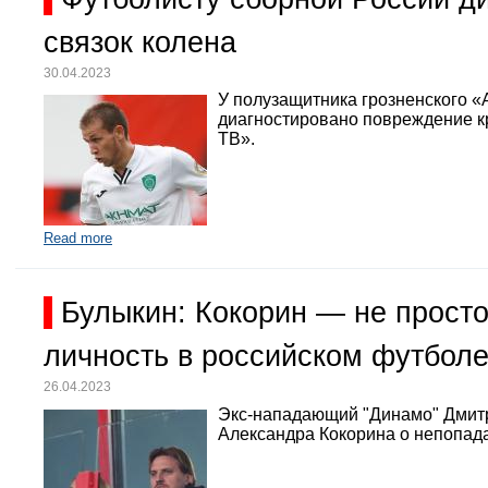
связок колена
30.04.2023
У полузащитника грозненского «
диагностировано повреждение кр
ТВ».
Read more
Булыкин: Кокорин — не просто
личность в российском футбол
26.04.2023
Экс-нападающий "Динамо" Дмит
Александра Кокорина о непопада