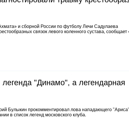
Ахмата» и сборной России по футболу Лечи Садулаева
естообразных связок левого коленного сустава, сообщает
 легенда "Динамо", а легендарная
е
рий Булыкин прокомментировал лова нападающего "Ариса
нии в список легенд московского клуба.