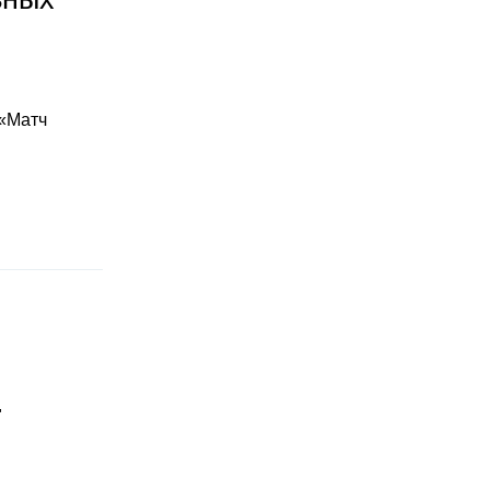
 «Матч
"