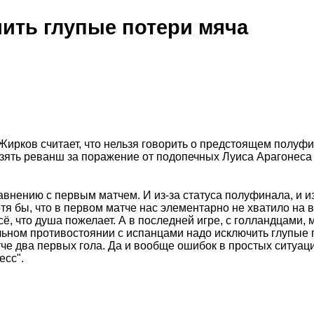
ить глупые потери мяча
ирков считает, что нельзя говорить о предстоящем полуф
взять реванш за поражение от подопечных Луиса Арагонеса
внению с первым матчем. И из-за статуса полуфинала, и из
я бы, что в первом матче нас элементарно не хватило на 
сё, что душа пожелает. А в последней игре, с голландцами, 
льном противостоянии с испанцами надо исключить глупые 
тче два первых гола. Да и вообще ошибок в простых ситуац
есс".