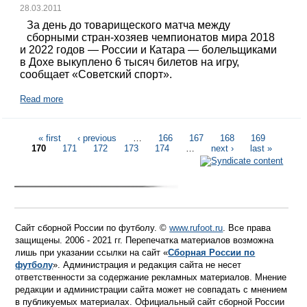
28.03.2011
За день до товарищеского матча между
сборными стран-хозяев чемпионатов мира 2018
и 2022 годов — России и Катара — болельщиками
в Дохе выкуплено 6 тысяч билетов на игру,
сообщает «Советский спорт».
Read more
« first
‹ previous
…
166
167
168
169
170
171
172
173
174
…
next ›
last »
Сайт сборной России по футболу. ©
www.rufoot.ru
. Все права
защищены. 2006 - 2021 гг. Перепечатка материалов возможна
лишь при указании ссылки на сайт «
Сборная России по
футболу
». Администрация и редакция сайта не несет
ответственности за содержание рекламных материалов. Мнение
редакции и администрации сайта может не совпадать с мнением
в публикуемых материалах. Официальный сайт сборной России