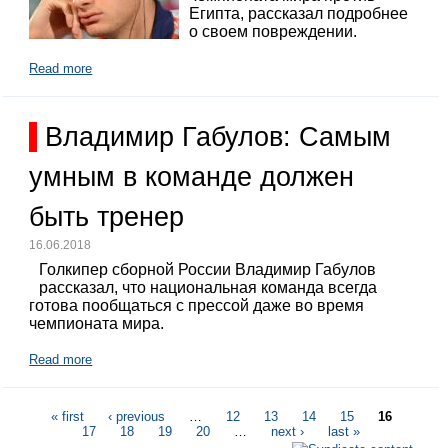
Египта, рассказал подробнее
о своем повреждении.
Read more
Владимир Габулов: Самым
умным в команде должен
быть тренер
16.06.2018
Голкипер сборной России Владимир Габулов
рассказал, что национальная команда всегда
готова пообщаться с прессой даже во время
чемпионата мира.
Read more
« first
‹ previous
…
12
13
14
15
16
17
18
19
20
…
next ›
last »